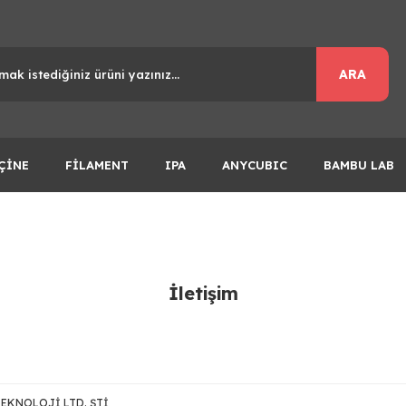
ARA
ÇİNE
FİLAMENT
IPA
ANYCUBIC
BAMBU LAB
İletişim
EKNOLOJİ LTD. ŞTİ