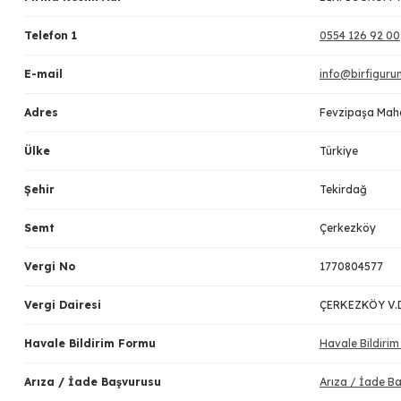
Telefon 1
0554 126 92 00
E-mail
info@birfigur
Adres
Fevzipaşa Mah
Ülke
Türkiye
Şehir
Tekirdağ
Semt
Çerkezköy
Vergi No
1770804577
Vergi Dairesi
ÇERKEZKÖY V.
Havale Bildirim Formu
Havale Bildiri
Arıza / İade Başvurusu
Arıza / İade B