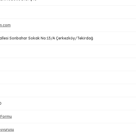
um.com
allesi Sonbahar Sokak No:13/A Çerkezköy/Tekirdağ
D
m Formu
aşvurusu