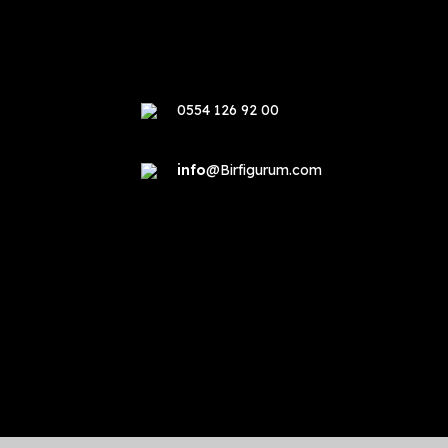
0554 126 92 00
info
@Birfigurum.com