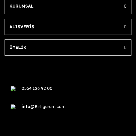
KURUMSAL
ALIŞVERİŞ
ÜYELİK
0554 126 92 00
info
@Birfigurum.com