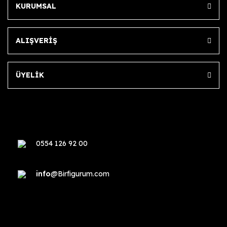
KURUMSAL
ALIŞVERİŞ
ÜYELİK
0554 126 92 00
info
@Birfigurum.com