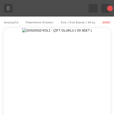
Anasayfa
Paketleme Ürünleri
Koli / Koli Bandı / Streç
20X20X2