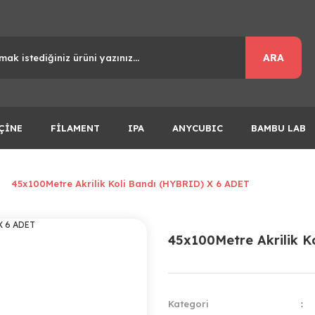
ARA
ÇİNE
FİLAMENT
IPA
ANYCUBIC
BAMBU LAB
45x100Metre Akrilik Koli Bandı (HYBRID) X 6 ADET
45x100Metre Akrilik K
Kategori