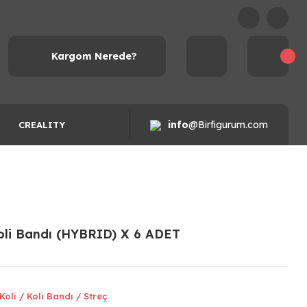
Kargom Nerede?
info
@Birfigurum.com
CREALITY
oli Bandı (HYBRID) X 6 ADET
Koli / Koli Bandı / Streç