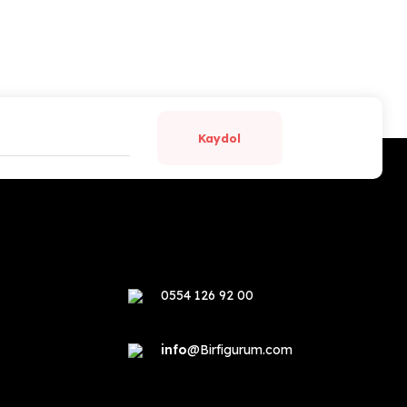
Kaydol
0554 126 92 00
info
@Birfigurum.com