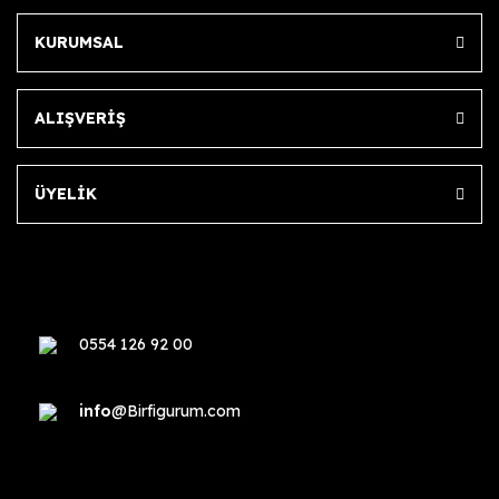
KURUMSAL
ALIŞVERİŞ
ÜYELİK
0554 126 92 00
info
@Birfigurum.com