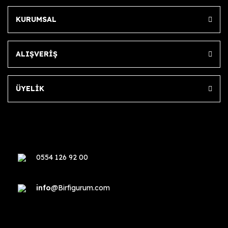
KURUMSAL
ALIŞVERİŞ
ÜYELİK
0554 126 92 00
info
@Birfigurum.com