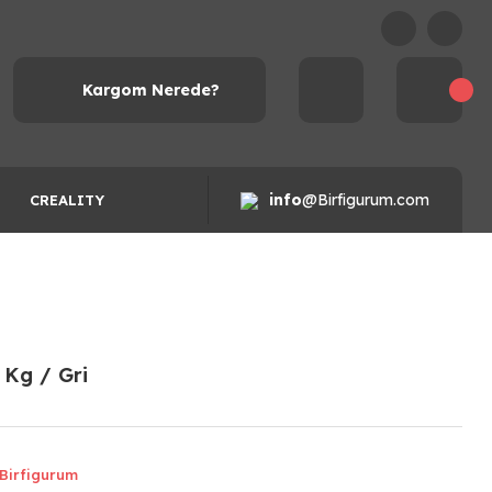
Kargom Nerede?
info
@Birfigurum.com
CREALITY
 Kg / Gri
Birfigurum