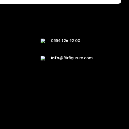
0554 126 92 00
info
@Birfigurum.com