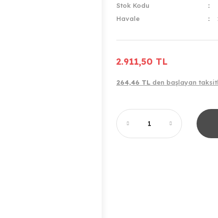
Stok Kodu
Havale
2.911,50 TL
264,46 TL
den başlayan taksitl