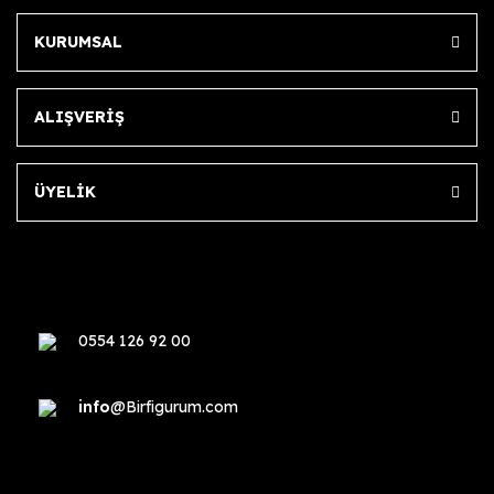
KURUMSAL
ALIŞVERİŞ
ÜYELİK
0554 126 92 00
info
@Birfigurum.com