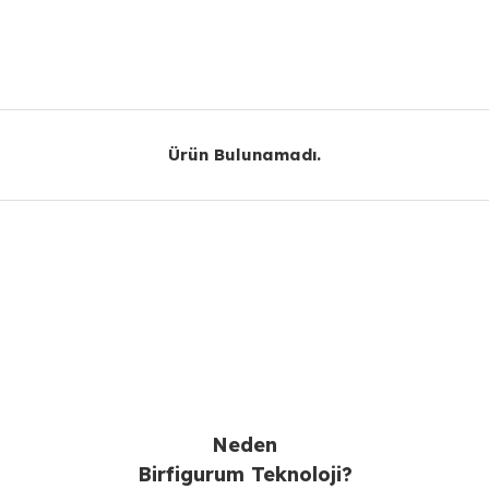
Bu ürüne ilk yorumu siz yapın!
Yorum Yaz
Ürün Bulunamadı.
Ürün Bulunamadı.
Gönder
Neden
Birfigurum Teknoloji?