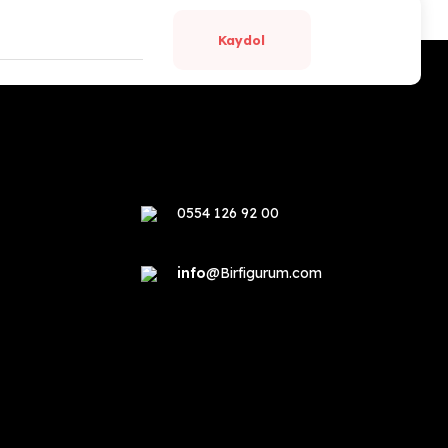
Kaydol
0554 126 92 00
info
@Birfigurum.com