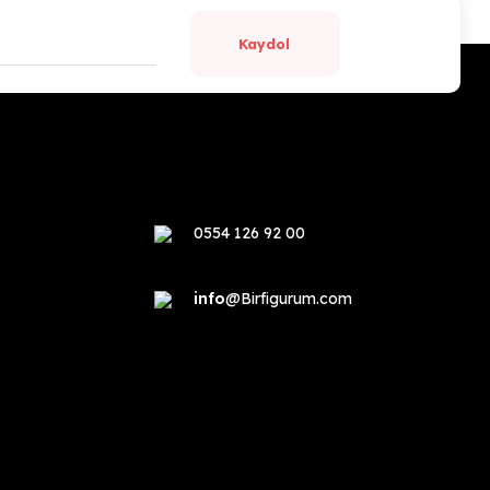
Kaydol
0554 126 92 00
info
@Birfigurum.com