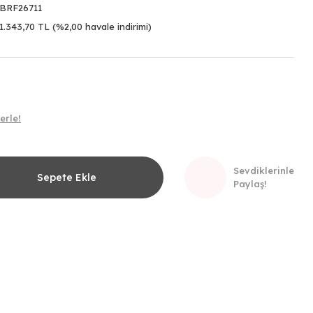
BRF26711
1.343,70 TL (%2,00 havale indirimi)
erle!
Sevdiklerinle
Sepete Ekle
Paylaş!