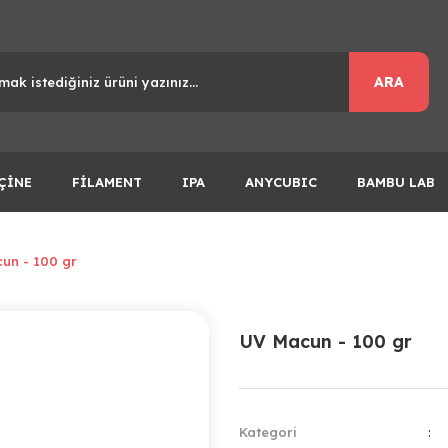
ARA
ÇİNE
FİLAMENT
IPA
ANYCUBIC
BAMBU LAB
un - 100 gr
UV Macun - 100 gr
Kategori