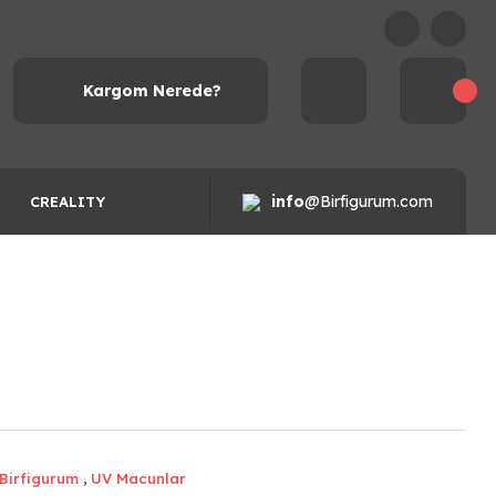
Kargom Nerede?
info
@Birfigurum.com
CREALITY
Birfigurum
,
UV Macunlar