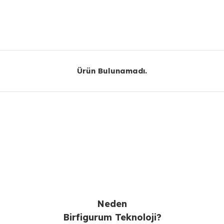
Bu ürüne ilk yorumu siz yapın!
Yorum Yaz
Ürün Bulunamadı.
Ürün Bulunamadı.
Gönder
Neden
Birfigurum Teknoloji?