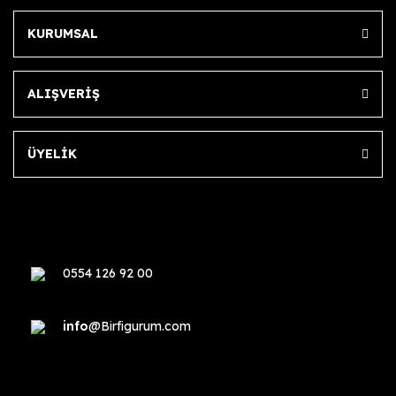
KURUMSAL
ALIŞVERİŞ
ÜYELİK
0554 126 92 00
info
@Birfigurum.com