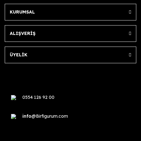
KURUMSAL
ALIŞVERİŞ
ÜYELİK
0554 126 92 00
info
@Birfigurum.com