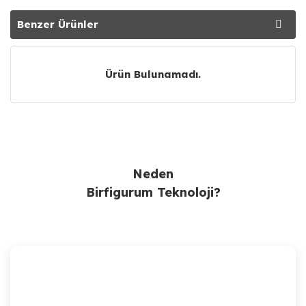
Benzer Ürünler
Tavsiye Ürünler
Ürün Bulunamadı.
Yeni
Neden
Birfigurum Teknoloji?
Anycubic
Anycubic Wash&Cure 3.0 Plus