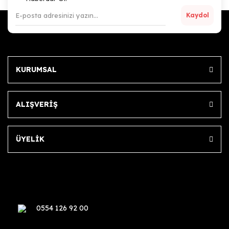
Kaydol
KURUMSAL
ALIŞVERİŞ
ÜYELİK
0554 126 92 00