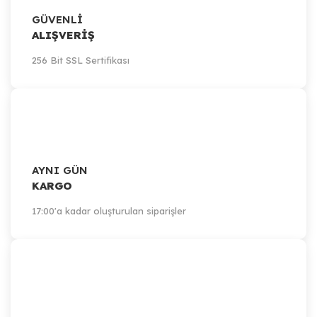
GÜVENLİ
9.712,13 TL
ALIŞVERİŞ
Sepete Ekle
256 Bit SSL Sertifikası
AYNI GÜN
KARGO
17:00'a kadar oluşturulan siparişler