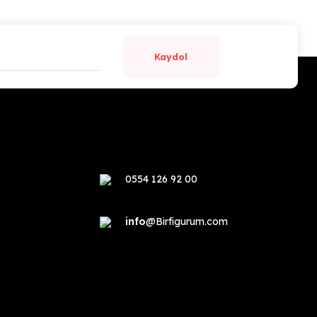
Kaydol
0554 126 92 00
info
@Birfigurum.com