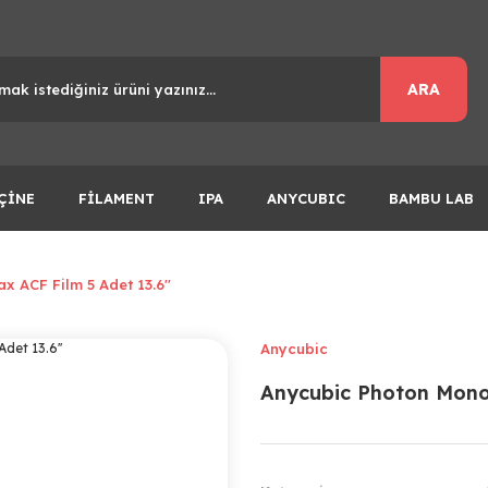
ARA
ÇİNE
FİLAMENT
IPA
ANYCUBIC
BAMBU LAB
 ACF Film 5 Adet 13.6''
Anycubic
Anycubic Photon Mono 