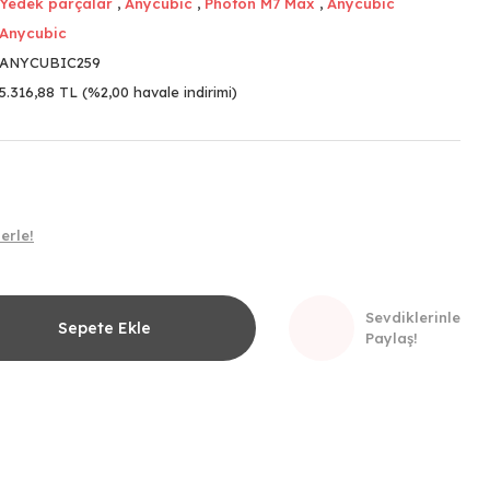
Yedek parçalar
,
Anycubic
,
Photon M7 Max
,
Anycubic
Anycubic
ANYCUBIC259
5.316,88 TL (%2,00 havale indirimi)
erle!
Sevdiklerinle
Sepete Ekle
Paylaş!