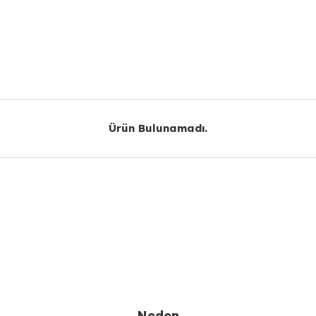
r konularda yetersiz gördüğünüz noktaları öneri formunu kullanarak taraf
Bu ürüne ilk yorumu siz yapın!
Yorum Yaz
Ürün Bulunamadı.
Ürün Bulunamadı.
Gönder
Neden