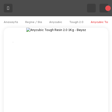
Anasayfa
Reçine / Sla
Anycubic
Tough 2.0
Anycubic Tough