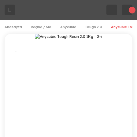
Anasayfa
Reçine / Sla
Anycubic
Tough 2.0
Anycubic Tough