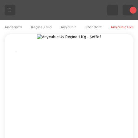
Anasayfa
Reçine / Sla
Anycubic
Standart
Anycubic Uv Reç