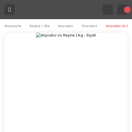
Anasayfa
Reçine / Sla
Anycubic
Standart
Anycubic Uv Reç