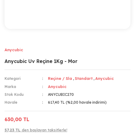
Anycubic
Anycubic Uv Reçine 1Kg - Mor
Reçine / Sla
Standart
Anycubic
Kategori
,
,
Anycubic
Marka
Stok Kodu
ANYCUBIC270
Havale
617,40 TL (%2,00 havale indirimi)
630,00 TL
57,23 TL
den başlayan taksitlerle!