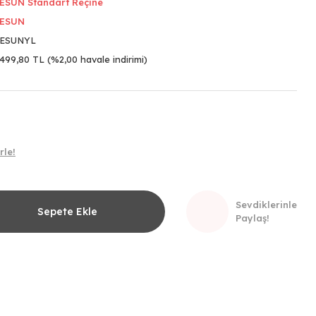
ESUN Standart Reçine
ESUN
ESUNYL
499,80 TL (%2,00 havale indirimi)
rle!
Sevdiklerinle
Sepete Ekle
Paylaş!