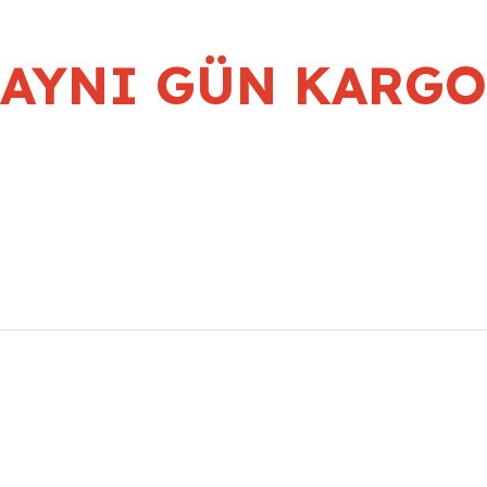
AYNI GÜN KARGO
r konularda yetersiz gördüğünüz noktaları öneri formunu kullanarak taraf
Bu ürüne ilk yorumu siz yapın!