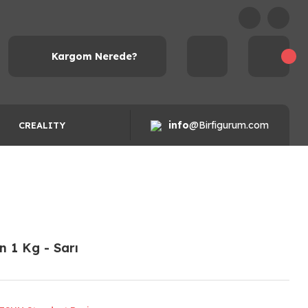
Kargom Nerede?
info
@Birfigurum.com
CREALITY
 1 Kg - Sarı