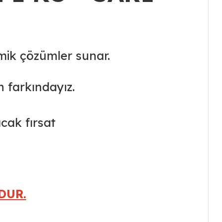
mik çözümler sunar.
n farkındayız.
acak fırsat
DUR.