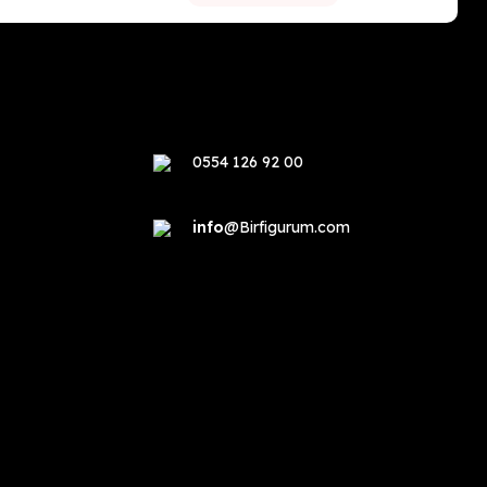
0554 126 92 00
info
@Birfigurum.com