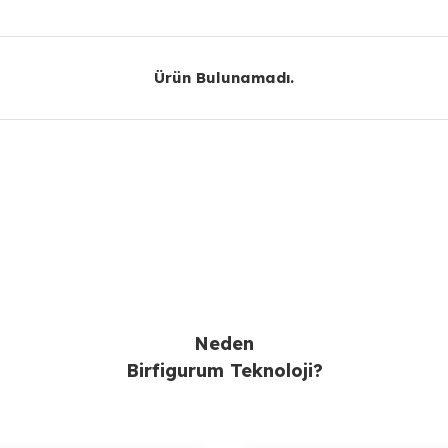
Yorum Yaz
Ürün Bulunamadı.
Ürün Bulunamadı.
Gönder
Neden
Birfigurum Teknoloji?