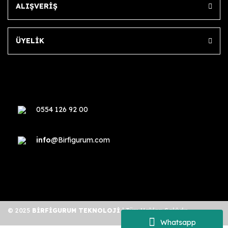
ALIŞVERİŞ
ÜYELİK
0554 126 92 00
info
@Birfigurum.com
© 2025
BİRFİGURUM TEKNOLOJİ
| Tüm Hakları Saklıdır.
Whatsapp