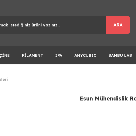
ARA
ÇİNE
FİLAMENT
IPA
ANYCUBIC
BAMBU LAB
leri
Esun Mühendislik Re