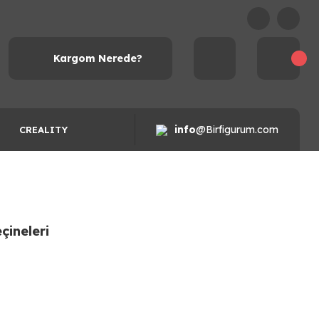
Kargom Nerede?
info
@Birfigurum.com
CREALITY
çineleri