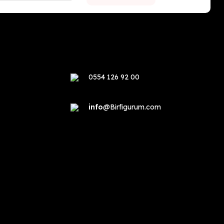
0554 126 92 00
info
@Birfigurum.com