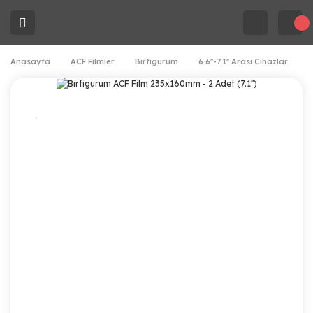
Anasayfa
ACF Filmler
Birfigurum
6.6''-7.1'' Arası Cihazlar
B