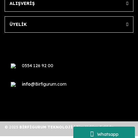
ALIŞVERİŞ
ÜYELİK
0554 126 92 00
info
@Birfigurum.com
© 2025
BİRFİGURUM TEKNOLOJİ
| Tüm Hakları Saklıdır.
Whatsapp