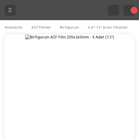
Anasayfa
ACF Filmler
Birfigurum
6.6''-7.1'' Arası Cihazlar
B