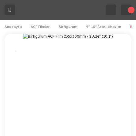
Anasayfa
ACF Filmler
Birfigurum
9''-10'' Arası cihazlar
Bir