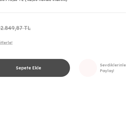
32.849,87 TL
tlerle!
Sevdiklerinle
Sepete Ekle
Paylaş!