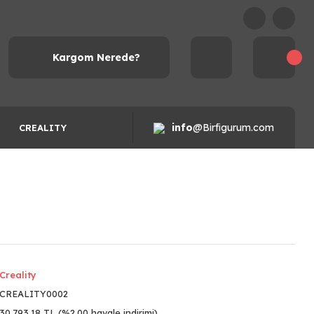
Kargom Nerede?
info
@Birfigurum.com
CREALITY
Creality
CREALITY0002
30.793,18 TL (%2,00 havale indirimi)