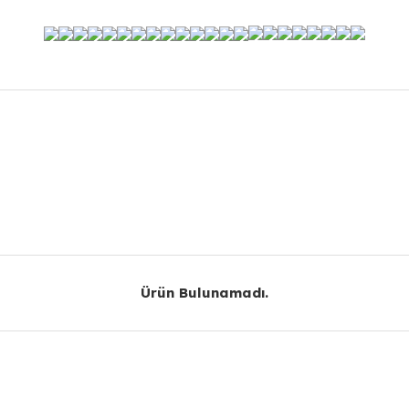
r konularda yetersiz gördüğünüz noktaları öneri formunu kullanarak taraf
Bu ürüne ilk yorumu siz yapın!
Yorum Yaz
Ürün Bulunamadı.
Ürün Bulunamadı.