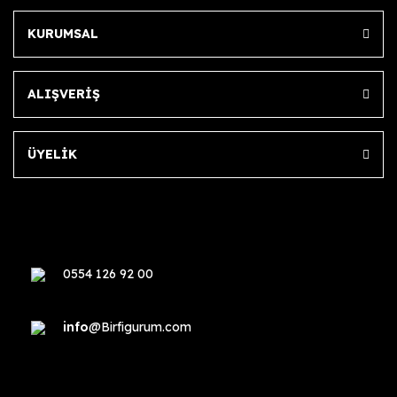
KURUMSAL
ALIŞVERİŞ
ÜYELİK
0554 126 92 00
info
@Birfigurum.com