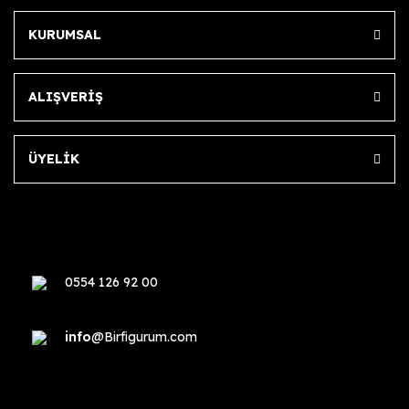
KURUMSAL
ALIŞVERİŞ
ÜYELİK
0554 126 92 00
info
@Birfigurum.com