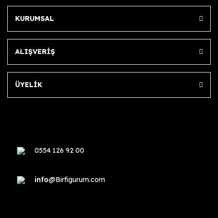
KURUMSAL
ALIŞVERİŞ
ÜYELİK
0554 126 92 00
info
@Birfigurum.com