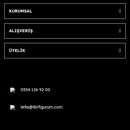
KURUMSAL
ALIŞVERİŞ
ÜYELİK
0554 126 92 00
info
@Birfigurum.com