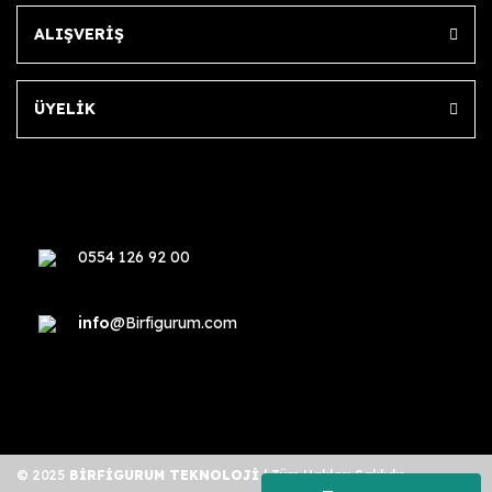
ALIŞVERİŞ
ÜYELİK
0554 126 92 00
info
@Birfigurum.com
© 2025
BİRFİGURUM TEKNOLOJİ
| Tüm Hakları Saklıdır.