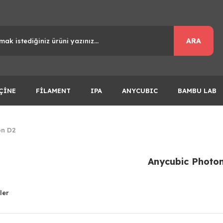
ARA
ÇİNE
FİLAMENT
IPA
ANYCUBIC
BAMBU LAB
on D2
Anycubic Photo
ler