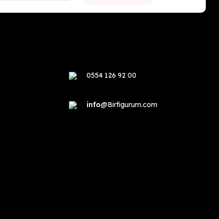
0554 126 92 00
info
@Birfigurum.com