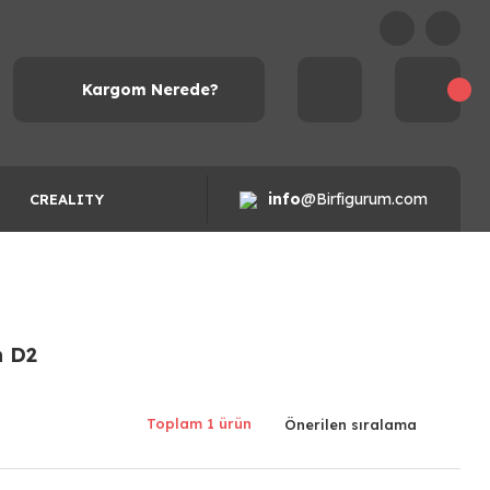
Kargom Nerede?
info
@Birfigurum.com
CREALITY
n D2
Toplam 1 ürün