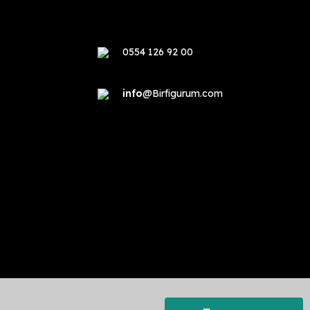
0554 126 92 00
info
@Birfigurum.com