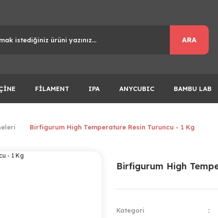
ARA
ÇİNE
FİLAMENT
IPA
ANYCUBIC
BAMBU LAB
eleri
Birfigurum High Temperature Resin Turuncu - 1 Kg
Birfigurum High Tempe
Kategori