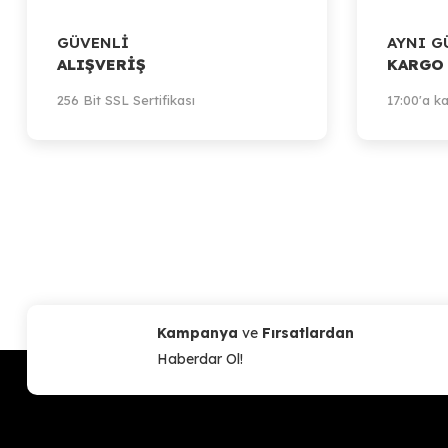
GÜVENLİ
AYNI G
ALIŞVERİŞ
KARGO
256 Bit SSL Sertifikası
17:00'a ka
Kampanya
ve
Fırsatlardan
Haberdar Ol!