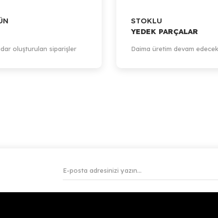
ÜN
STOKLU
YEDEK PARÇALAR
dar oluşturulan siparişler
Daima üretim devam edecek