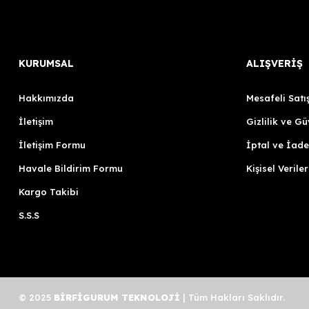
KURUMSAL
ALIŞVERİŞ
Hakkımızda
Mesafeli Satı
İletişim
Gizlilik ve Gü
İletişim Formu
İptal ve İade
Havale Bildirim Formu
Kişisel Veriler
Kargo Takibi
S.S.S
© 2025
BİRFİGURUM TEKNOLOJİ
| Tüm Hakları Saklıdır.