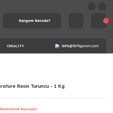
Kargom Nerede?
info
@Birfigurum.com
CREALITY
rature Resin Turuncu - 1 Kg
Mühendislik Reçineleri