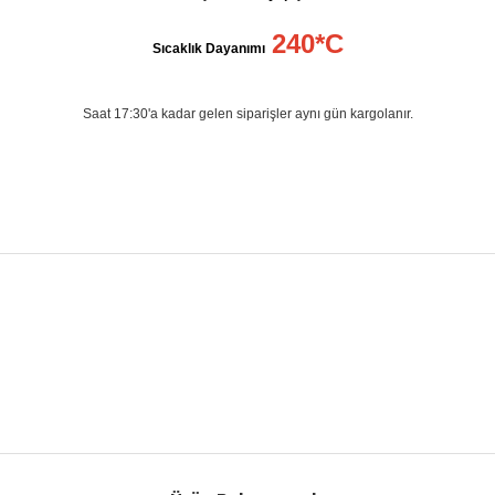
240*C
Sıcaklık Dayanımı
Saat 17:30'a kadar gelen siparişler aynı gün kargolanır.
r konularda yetersiz gördüğünüz noktaları öneri formunu kullanarak taraf
Bu ürüne ilk yorumu siz yapın!
Yorum Yaz