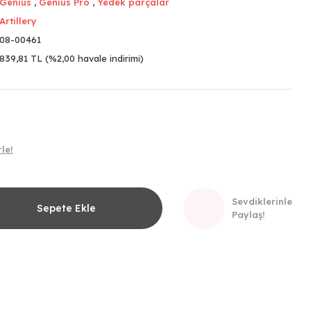
Genius
,
Genius Pro
,
Yedek parçalar
Artillery
08-00461
839,81 TL (%2,00 havale indirimi)
le!
Sevdiklerinle
Sepete Ekle
Paylaş!