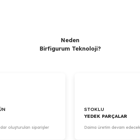
Gönder
Neden
Birfigurum Teknoloji?
ÜN
STOKLU
YEDEK PARÇALAR
dar oluşturulan siparişler
Daima üretim devam edecek