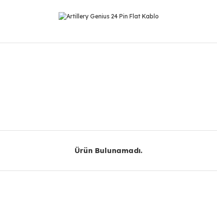
r konularda yetersiz gördüğünüz noktaları öneri formunu kullanarak taraf
Bu ürüne ilk yorumu siz yapın!
Yorum Yaz
Ürün Bulunamadı.
Ürün Bulunamadı.