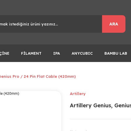
ARA
ÇİNE
FİLAMENT
IPA
ANYCUBIC
BAMBU LAB
 Genius Pro / 24 Pin Flat Cable (420mm)
Artillery
Artillery Genius, Geni