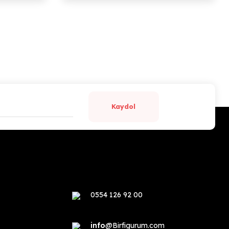
Kaydol
0554 126 92 00
info
@Birfigurum.com