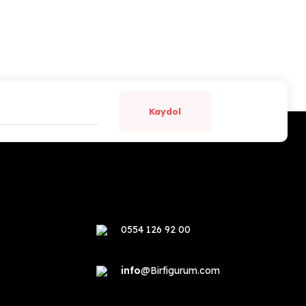
Kaydol
0554 126 92 00
info
@Birfigurum.com