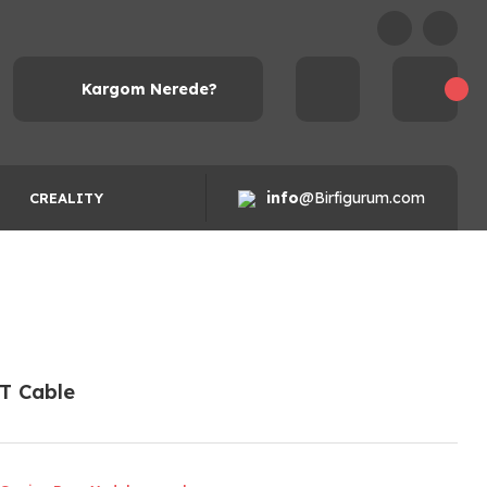
Kargom Nerede?
info
@Birfigurum.com
CREALITY
FT Cable