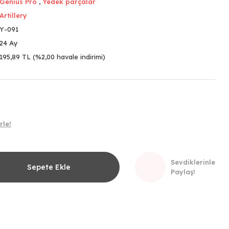
Genius Pro
,
Yedek parçalar
Artillery
Y-091
24 Ay
195,89 TL (%2,00 havale indirimi)
rle!
Sevdiklerinle
Sepete Ekle
Paylaş!