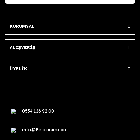
KURUMSAL
ALIŞVERİŞ
ÜYELİK
0554 126 92 00
info
@Birfigurum.com