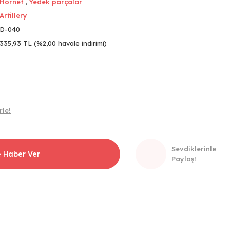
Hornet
,
Yedek parçalar
Artillery
D-040
335,93 TL (%2,00 havale indirimi)
rle!
Sevdiklerinle
e Haber Ver
Paylaş!