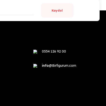
Kaydol
0554 126 92 00
info
@Birfigurum.com