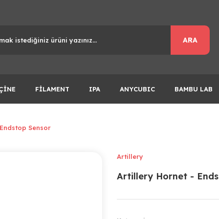
ARA
ÇİNE
FİLAMENT
IPA
ANYCUBIC
BAMBU LAB
- Endstop Sensor
Artillery
Artillery Hornet - End