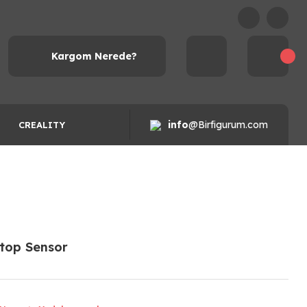
Kargom Nerede?
info
@Birfigurum.com
CREALITY
stop Sensor