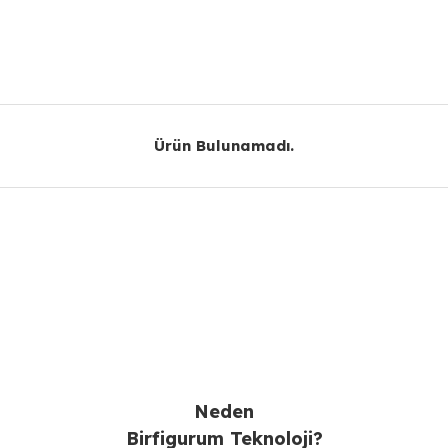
Bu ürüne ilk yorumu siz yapın!
Yorum Yaz
Ürün Bulunamadı.
Ürün Bulunamadı.
Gönder
Neden
Birfigurum Teknoloji?