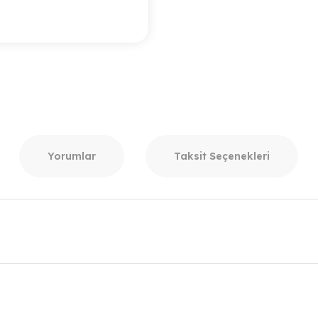
Yorumlar
Taksit Seçenekleri
r konularda yetersiz gördüğünüz noktaları öneri formunu kullanarak taraf