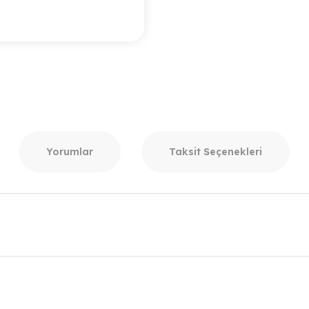
Yorumlar
Taksit Seçenekleri
r konularda yetersiz gördüğünüz noktaları öneri formunu kullanarak taraf