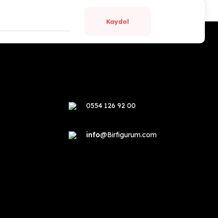
Kaydol
0554 126 92 00
info
@Birfigurum.com