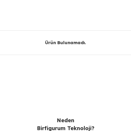
Bu ürüne ilk yorumu siz yapın!
Yorum Yaz
Ürün Bulunamadı.
Ürün Bulunamadı.
Gönder
Neden
Birfigurum Teknoloji?