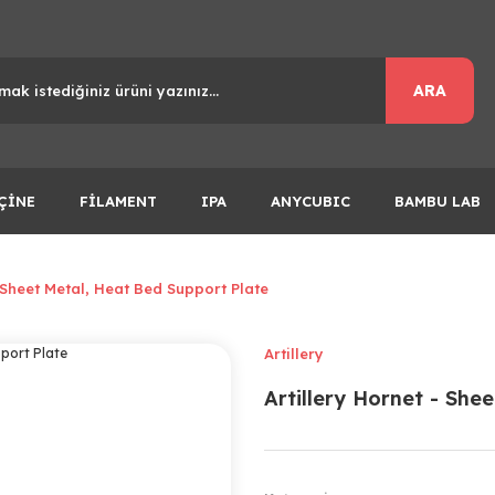
ARA
ÇİNE
FİLAMENT
IPA
ANYCUBIC
BAMBU LAB
- Sheet Metal, Heat Bed Support Plate
Artillery
Artillery Hornet - She