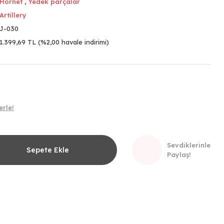
Hornet
,
Yedek parçalar
Artillery
J-030
1.399,69 TL (%2,00 havale indirimi)
erle!
Sevdiklerinle
Sepete Ekle
Paylaş!