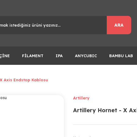
ARA
ÇİNE
FİLAMENT
IPA
ANYCUBIC
BAMBU LAB
- X Axis Endstop Kablosu
Artillery
Artillery Hornet - X A