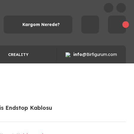
Kargom Nerede?
info
@Birfigurum.com
CREALITY
xis Endstop Kablosu