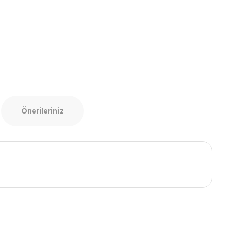
Önerileriniz
ımıza iletebilirsiniz.