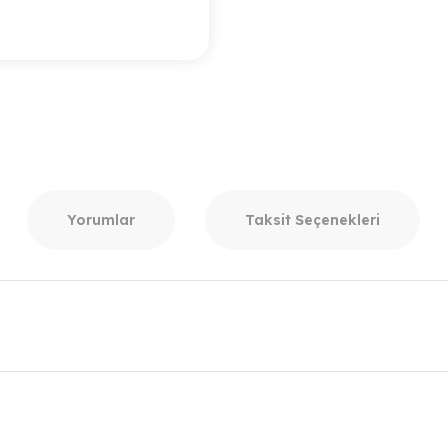
Yorumlar
Taksit Seçenekleri
r konularda yetersiz gördüğünüz noktaları öneri formunu kullanarak taraf