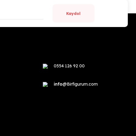
Kaydol
0554 126 92 00
info
@Birfigurum.com