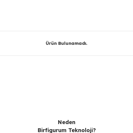
Bu ürüne ilk yorumu siz yapın!
Yorum Yaz
Ürün Bulunamadı.
Ürün Bulunamadı.
Gönder
Neden
Birfigurum Teknoloji?