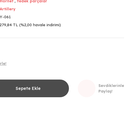
Hornet
,
Yedek parçalar
Artillery
Y-061
279,84 TL (%2,00 havale indirimi)
rle!
Sevdiklerinle
Sepete Ekle
Paylaş!