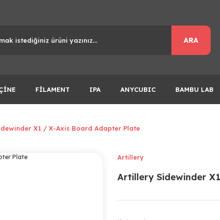
ARA
ÇİNE
FİLAMENT
IPA
ANYCUBIC
BAMBU LAB
Sidewinder X1 / X-Axis Board Adapter Plate
Artillery
Artillery Sidewinder X