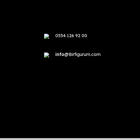
0554 126 92 00
info
@Birfigurum.com