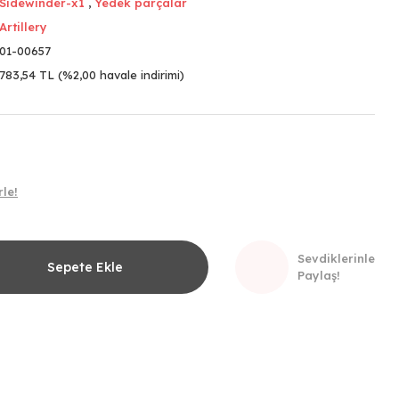
Sidewinder-x1
,
Yedek parçalar
Artillery
01-00657
783,54 TL (%2,00 havale indirimi)
le!
Sevdiklerinle
Sepete Ekle
Paylaş!