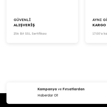
GÜVENLİ
AYNI G
ALIŞVERİŞ
KARGO
256 Bit SSL Sertifikası
17:00'a ka
Artillery
Artillery Sidewinder-X1, X2 / Genius, Genius Pro - Adapter USB Boa
513,98 TL
Sepete Ekle
Kampanya
ve
Fırsatlardan
Haberdar Ol!