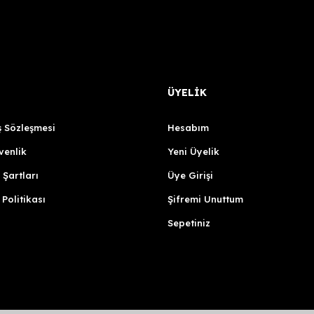
ÜYELİK
ş Sözleşmesi
Hesabım
venlik
Yeni Üyelik
 Şartları
Üye Girişi
Artillery
 Politikası
Şifremi Unuttum
Artillery Sidewinder-X1 / E-Axis Board Adapter Plate
Sepetiniz
799,53 TL
Sepete Ekle