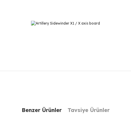
r konularda yetersiz gördüğünüz noktaları öneri formunu kullanarak taraf
Bu ürüne ilk yorumu siz yapın!
Benzer Ürünler
Tavsiye Ürünler
Yorum Yaz