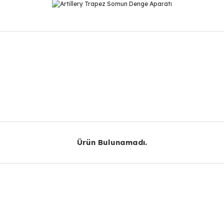
r konularda yetersiz gördüğünüz noktaları öneri formunu kullanarak taraf
Bu ürüne ilk yorumu siz yapın!
Yorum Yaz
Ürün Bulunamadı.
Ürün Bulunamadı.
Gönder