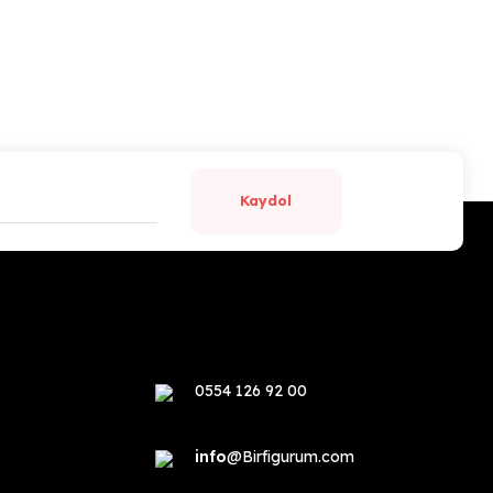
Kaydol
0554 126 92 00
info
@Birfigurum.com