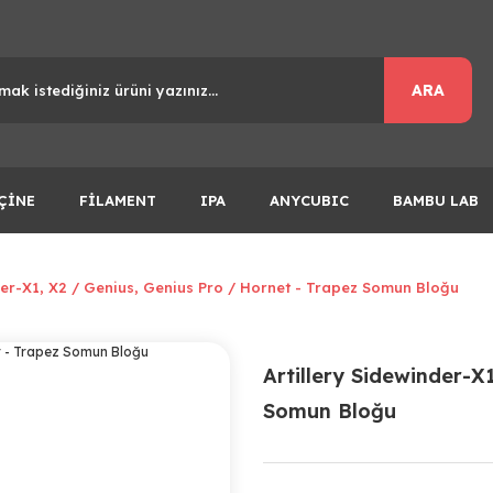
ARA
ÇİNE
FİLAMENT
IPA
ANYCUBIC
BAMBU LAB
der-X1, X2 / Genius, Genius Pro / Hornet - Trapez Somun Bloğu
Artillery Sidewinder-X
Somun Bloğu