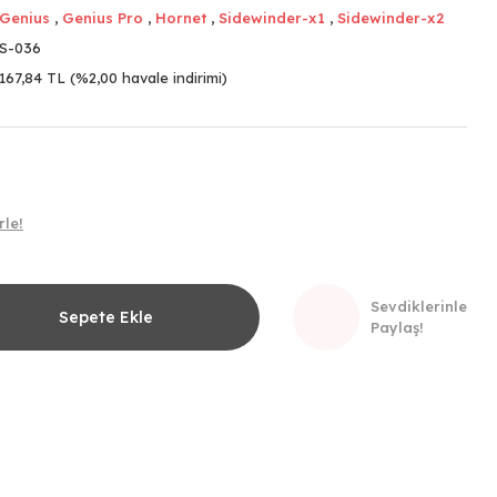
Genius
,
Genius Pro
,
Hornet
,
Sidewinder-x1
,
Sidewinder-x2
S-036
167,84 TL (%2,00 havale indirimi)
rle!
Sevdiklerinle
Sepete Ekle
Paylaş!