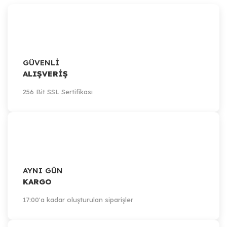
GÜVENLİ
ALIŞVERİŞ
Artillery
256 Bit SSL Sertifikası
Artillery Sidewinder-X1, X2 / 310x310mm Grid Bed
2.399,47 TL
Sepete Ekle
AYNI GÜN
KARGO
17:00'a kadar oluşturulan siparişler