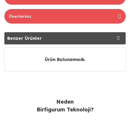
Önerileriniz
Benzer Ürünler
Tavsiye Ürünler
Ürün Bulunamadı.
Neden
Birfigurum Teknoloji?