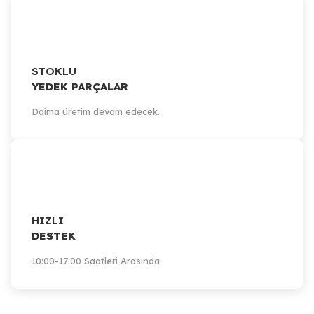
STOKLU
YEDEK PARÇALAR
Daima üretim devam edecek..
Artillery
HIZLI
Artillery Sidewinder-X1 / Silicone Heat Bed 300x300mm (220V)
DESTEK
10:00-17:00 Saatleri Arasında
2.742,25 TL
Sepete Ekle