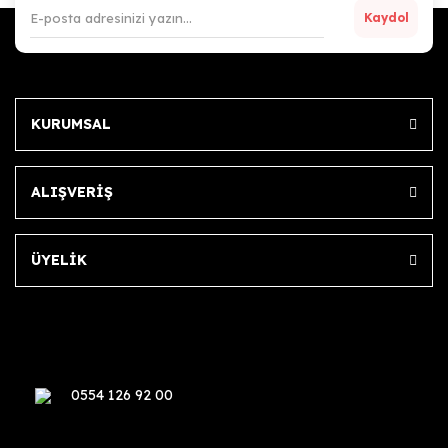
Kaydol
KURUMSAL
ALIŞVERİŞ
ÜYELİK
0554 126 92 00