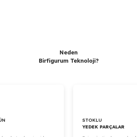
Ürün Bulunamadı.
Gönder
Neden
Birfigurum Teknoloji?
ÜN
STOKLU
YEDEK PARÇALAR