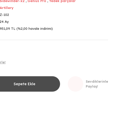
Sidewinder-x2
,
Genius Pro
,
Yedek parçalar
Artillery
Z-102
24 Ay
951,09 TL (%2,00 havale indirimi)
rle!
Sevdiklerinle
Sepete Ekle
Paylaş!