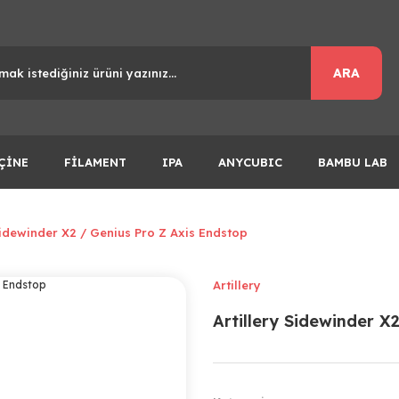
ARA
ÇİNE
FİLAMENT
IPA
ANYCUBIC
BAMBU LAB
Sidewinder X2 / Genius Pro Z Axis Endstop
Artillery
Artillery Sidewinder X