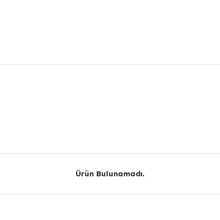
r konularda yetersiz gördüğünüz noktaları öneri formunu kullanarak taraf
Bu ürüne ilk yorumu siz yapın!
Yorum Yaz
Ürün Bulunamadı.