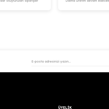
dar oluşturulan siparişler
Daima üretim devam edecek
ÜYELİK