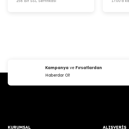
256 Bit SSL Sertifikası
17:00'a ka
Kampanya
ve
Fırsatlardan
Haberdar Ol!
KURUMSAL
ALIŞVERİŞ