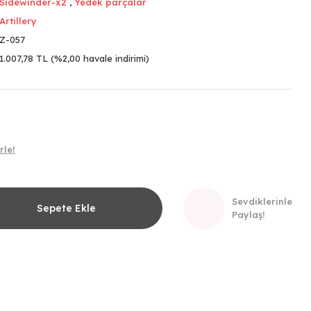
Sidewinder-x2
,
Yedek parçalar
Artillery
Z-057
1.007,78 TL (%2,00 havale indirimi)
rle!
Sevdiklerinle
Sepete Ekle
Paylaş!