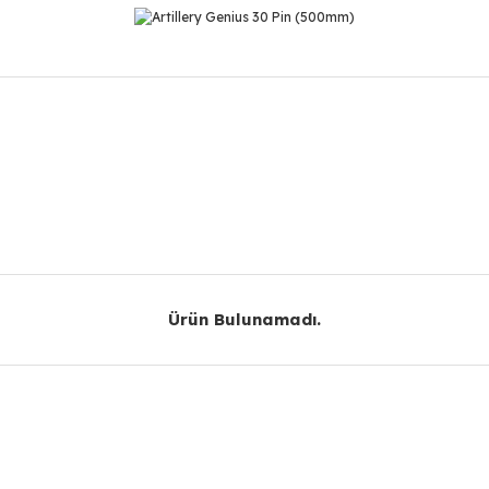
r konularda yetersiz gördüğünüz noktaları öneri formunu kullanarak taraf
Bu ürüne ilk yorumu siz yapın!
Yorum Yaz
Ürün Bulunamadı.
Ürün Bulunamadı.
Gönder