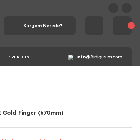
Kargom Nerede?
info
@Birfigurum.com
CREALITY
X2 Gold Finger (670mm)