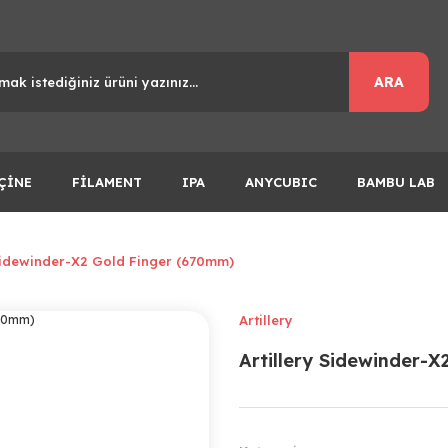
ARA
ÇİNE
FİLAMENT
IPA
ANYCUBIC
BAMBU LAB
 Sidewinder-X2 Gold Finger (670mm)
Artillery
Artillery Sidewinder-