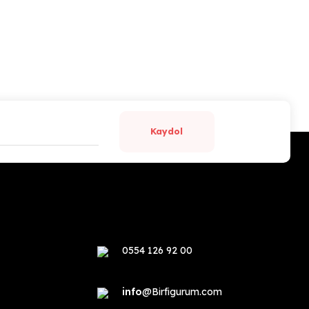
Kaydol
0554 126 92 00
info
@Birfigurum.com