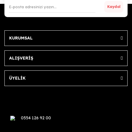
Kaydol
KURUMSAL
ALIŞVERİŞ
ÜYELİK
0554 126 92 00