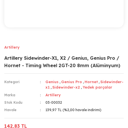
Artillery
Artillery Sidewinder-X1, X2 / Genius, Genius Pro /
Hornet - Timing Wheel 2GT-20 8mm (Alüminyum)
Genius
Genius Pro
Hornet
Sidewinder-
Kategori
,
,
,
x1
Sidewinder-x2
Yedek parçalar
,
,
Artillery
Marka
Stok Kodu
03-00032
Havale
139,97 TL (%2,00 havale indirimi)
142,83 TL