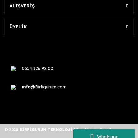
ALIŞVERİŞ
ÜYELİK
0554 126 92 00
info
@Birfigurum.com
© 2025
BİRFİGURUM TEKNOLOJİ
| Tüm Hakları Saklıdır.
Whatsapp