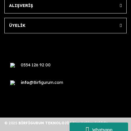
ALIŞVERİŞ
ÜYELİK
0554 126 92 00
info
@Birfigurum.com
© 2025
BİRFİGURUM TEKNOLOJİ
| Tüm Hakları Saklıdır.
Whatsapp